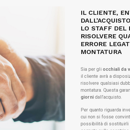
SODDISFA
CONVENZIONATI
30 MINUTI
PROVA GRATUITA LENTI
RATEIZZAZIONE
Dicembre 11, 2021
U
IL CLIENTE, E
A CONTATTO
GARANZIA SEMPRE
DALL’ACQUISTO
BENESSERE VISIVO
SODISFATTI
LO STAFF DEL
MONTAGGIO OCCHIALI IN
RISOLVERE QUA
30 MINUTI
ERRORE LEGAT
MONTATURA
RATEIZZAZIONE
GARANZIA SEMPRE
SODISFATTI
Sia per gli
occhiali da 
il cliente avrà a dispos
risolvere qualsiasi dubbi
montatura. Questa garan
giorni
dall’acquisto.
Per quanto riguarda inv
cui non si fosse convinti
possibilità di sostituirli