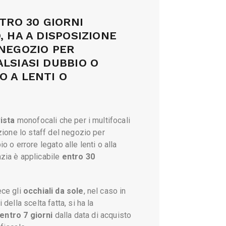
TTI
ncategorized
NTRO 30 GIORNI
, HA A DISPOSIZIONE
 NEGOZIO PER
LSIASI DUBBIO O
O A LENTI O
vista
monofocali che per i multifocali
izione lo staff del negozio per
o o errore legato alle lenti o alla
zia è applicabile
entro 30
ece gli
occhiali da sole
, nel caso in
 della scelta fatta, si ha la
entro 7 giorni
dalla data di acquisto